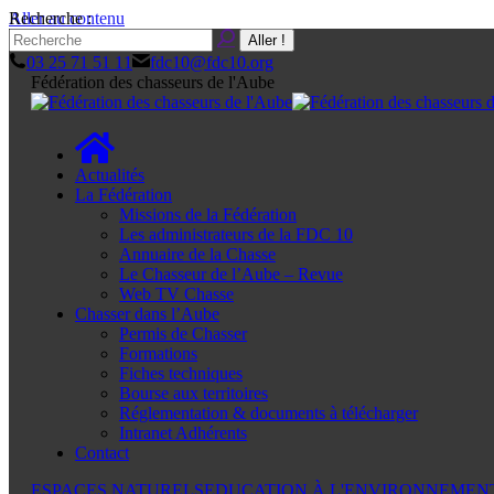
Aller au contenu
Recherche :
03 25 71 51 11
fdc10@fdc10.org
Fédération des chasseurs de l'Aube
Actualités
La Fédération
Missions de la Fédération
Les administrateurs de la FDC 10
Annuaire de la Chasse
Le Chasseur de l’Aube – Revue
Web TV Chasse
Chasser dans l’Aube
Permis de Chasser
Formations
Fiches techniques
Bourse aux territoires
Réglementation & documents à télécharger
Intranet Adhérents
Contact
ESPACES NATURELS
EDUCATION À L'ENVIRONNEMEN