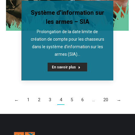
Système d’information sur
les armes – SIA
Prolongation de la date limite de
création de compte pour les chasseurs
dans le système d’information sur les
armes (SIA)…
En savoir plus
←
1
2
3
4
5
6
…
20
→