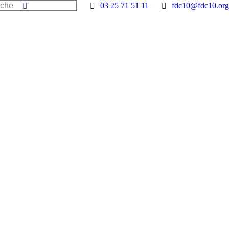
he
03 25 71 51 11
fdc10@fdc10.org