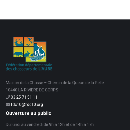
Maison de la Chasse – Chemin de la Queue de la Pelle
10440 LA RIVIERE DE CORPS
03 25 71 51 11
fdc10@fdc10.org
Ouverture au public
Du lundi au vendredi de 9h à 12h et de 14h à 17h