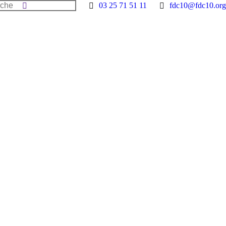
he
03 25 71 51 11
fdc10@fdc10.org