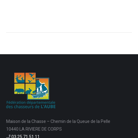
Maison de la Chasse – Chemin de la Queue de la Pelle
10440 LA RIVIERE DE CORPS
03 25 71 51 11