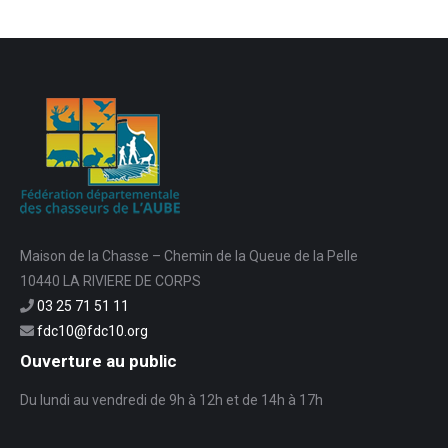
Maison de la Chasse – Chemin de la Queue de la Pelle
10440 LA RIVIERE DE CORPS
03 25 71 51 11
fdc10@fdc10.org
Ouverture au public
Du lundi au vendredi de 9h à 12h et de 14h à 17h