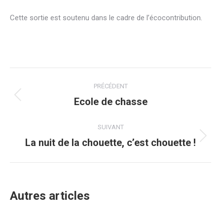
Cette sortie est soutenu dans le cadre de l’écocontribution.
Navigation
PRÉCÉDENT
article
Ecole de chasse
Article
précédent
:
SUIVANT
La nuit de la chouette, c’est chouette !
Article
suivant
:
Autres articles