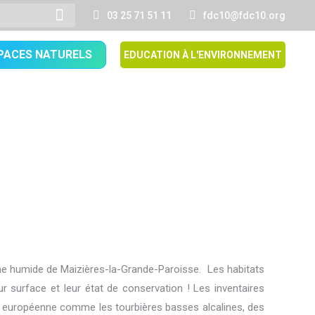
03 25 71 51 11
fdc10@fdc10.org
PACES NATURELS
EDUCATION À L'ENVIRONNEMENT
ne humide de Maizières-la-Grande-Paroisse. Les habitats
r surface et leur état de conservation ! Les inventaires
elle européenne comme les tourbières basses alcalines, des