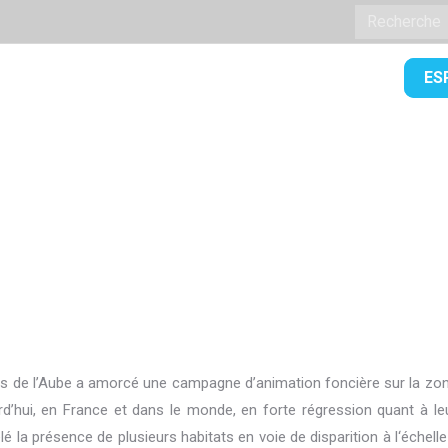
Recherche
:
ES
DÉRATION
CHASSER DANS L’AUBE
CONTACT
s de l’Aube a amorcé une campagne d’animation foncière sur la zo
d’hui, en France et dans le monde, en forte régression quant à leu
vélé la présence de plusieurs habitats en voie de disparition à l‘éch