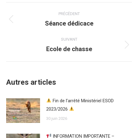
Navigation
PRÉCÉDENT
article
Séance dédicace
Article
précédent
:
SUIVANT
Ecole de chasse
Article
suivant
:
Autres articles
Fin de l’arrêté Ministériel ESOD
2023/2026
30 juin 2026
INFORMATION IMPORTANTE –