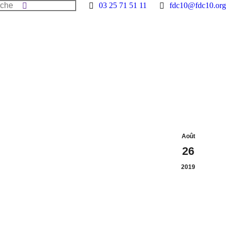
he
03 25 71 51 11
fdc10@fdc10.org
Août
26
2019