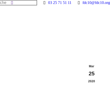
he
03 25 71 51 11
fdc10@fdc10.org
Mar
25
2020