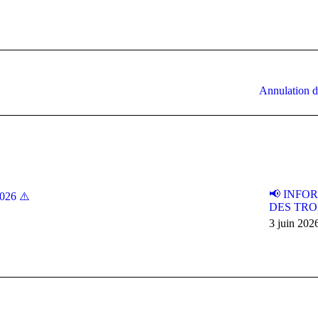
Article
Annulation d
suivant
:
📢 INFO
2026 ⚠️
DES TRO
3 juin 202