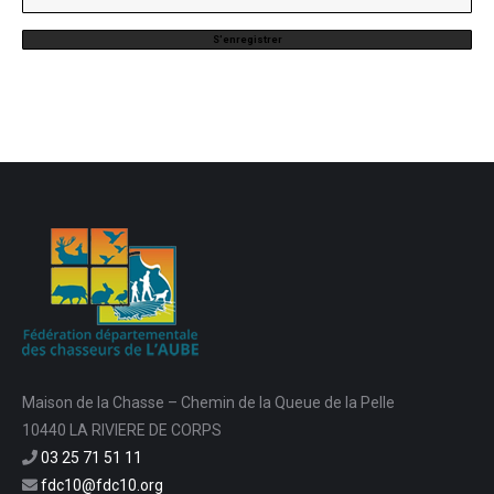
Maison de la Chasse – Chemin de la Queue de la Pelle
10440 LA RIVIERE DE CORPS
03 25 71 51 11
fdc10@fdc10.org