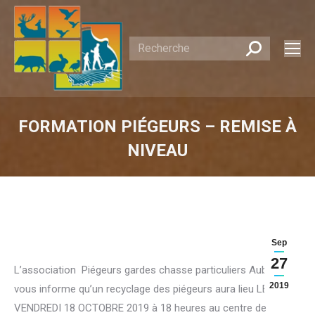
Recherche
:
FORMATION PIÉGEURS – REMISE À
NIVEAU
Vous êtes ici :
Sep
27
L’association Piégeurs gardes chasse particuliers Aubois
2019
vous informe qu’un recyclage des piégeurs aura lieu LE
VENDREDI 18 OCTOBRE 2019 à 18 heures au centre de